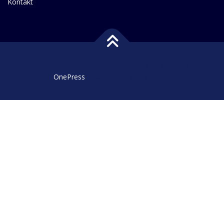
Kontakt
Copyright © 2026 Neport - Logistics GmbH Hamburg
–
OnePress
Theme von FameThemes